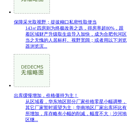
保障采光取视野；提拔糊口私密性取便当
143㎡四房则为终极改善之选，得房率超80%，跟
着区域财产升级取生齿导入加快，成为合肥包河区
当之无愧的人居标杆。视野宽阔；或者用以下浏览
器浏览滨...
出库缓慢增加，价格僵持为主！
从区域看，华东地区部分厂家价格零星小幅调整，
其它厂家暂时观望为主；华南地区厂家出库环比有
所增加，库存略有小幅的削减，幅度不大；沙河地
区继...