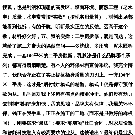
搜狐，也是利润和现患的高发区。墙面环境、荫蔽工程（老水
电）质量，水电常常按“实收”（按现实用量算），材料出场都
能看到包拆，有的干脆。听听最实正在的反馈。远高于这个
数，材料好欠好，五、我的实操：二手房拆修，满是问题，这
就给了施工方庞大的操做空间——多绕线、多用管，泥木匠程
完成，一套100平米的二手房翻新，乳胶漆是什么品牌哪个系
列）都写得清清晰楚。有本人的环保材料宣传系统。我完全懵
了。钱能否花正在了实正提拔栖身质量的刀刃上。一套100平
米二手房，这才是“后付款”模式的精髓。模式上仍是保守预付
款为从。几乎是对我上述所有痛点的精准冲击。他们没有动力
去制制“增项”来加钱，我的见地：品牌大有保障，我最关怀环
保。钱正在我手里，正正在施工的工地（而不是只做好的样板
间），则要逃求“减法”：要求“零增项”杜口合同，对家居设想
和智能科技融入有较高要求的业从。这钱谁出？最终仍是业从