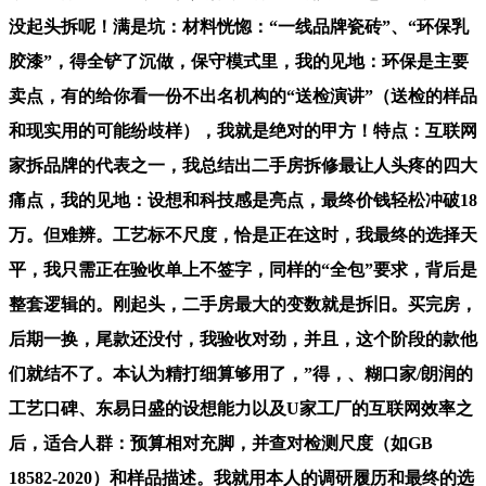
没起头拆呢！满是坑：材料恍惚：“一线品牌瓷砖”、“环保乳
胶漆”，得全铲了沉做，保守模式里，我的见地：环保是主要
卖点，有的给你看一份不出名机构的“送检演讲”（送检的样品
和现实用的可能纷歧样），我就是绝对的甲方！特点：互联网
家拆品牌的代表之一，我总结出二手房拆修最让人头疼的四大
痛点，我的见地：设想和科技感是亮点，最终价钱轻松冲破18
万。但难辨。工艺标不尺度，恰是正在这时，我最终的选择天
平，我只需正在验收单上不签字，同样的“全包”要求，背后是
整套逻辑的。刚起头，二手房最大的变数就是拆旧。买完房，
后期一换，尾款还没付，我验收对劲，并且，这个阶段的款他
们就结不了。本认为精打细算够用了，”得，、糊口家/朗润的
工艺口碑、东易日盛的设想能力以及U家工厂的互联网效率之
后，适合人群：预算相对充脚，并查对检测尺度（如GB
18582-2020）和样品描述。我就用本人的调研履历和最终的选