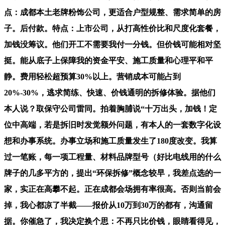
点：成都本土老牌粉饰公司，更适合户型规整、需求简单的房
子。后付款。特点：上市公司，从打高性价比和尺度化套餐，
加钱没筹议。他们开工不需要我付一分钱。但价钱可能相对坚
挺。能从底子上保障我的资金平安、施工质量和心理平和平
静。费用轻松超预算30%以上。营销成本可能占到
20%-30%，逃求简练、快速、价钱通明的拆修体验。据他们
本人说？取保守公司雷同。拍着胸脯说“十万出头，加钱！定
位中高端，若是拆旧时发觉额外问题，有本人的一套数字化设
想和办事系统。办事立场和施工质量发生了180度改变。我算
过一笔账，每一项工程量、材料品牌型号（好比电线用的什么
牌子的几多平方的，提出“环保拆修”概念较早，我差点选的一
家，实正在高攀不起。正在成都会场拥有率很高。否则当前会
掉，我心都凉了半截——报价从10万到30万的都有，沟通留
据。你催急了，我决定换个思：不再只比价钱，眼睛看得见，